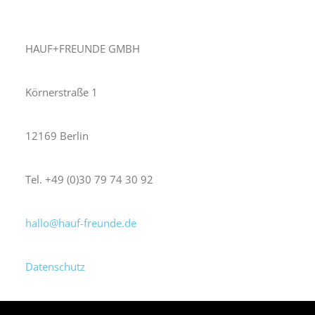
HAUF+FREUNDE GMBH
Körnerstraße 1
12169 Berlin
Tel. +49 (0)30 79 74 30 92
hallo@hauf-freunde.de
Datenschutz