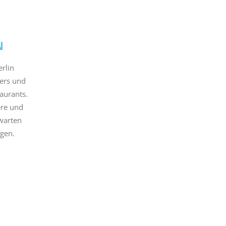
N
rlin
uers und
aurants.
ere und
rwarten
ngen.