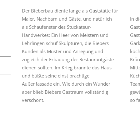
Der Bieberbau diente lange als Gaststätte für
Maler, Nachbarn und Gäste, und natürlich
In d
als Schaufenster des Stuckateur-
Gast
Handwerkes: Ein Heer von Meistern und
Gast
Lehrlingen schuf Skulpturen, die Biebers
Gark
Kunden als Muster und Anregung und
koch
zugleich der Erbauung der Restaurantgäste
Kräu
dienen sollten. Im Krieg brannte das Haus
Mitt
und büßte seine einst prächtige
Küch
Außenfassade ein. Wie durch ein Wunder
Team
aber blieb Biebers Gastraum vollständig
gewü
verschont.
so f