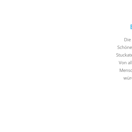
Die
Schöneb
Stuckat
Von al
Mensch
würd